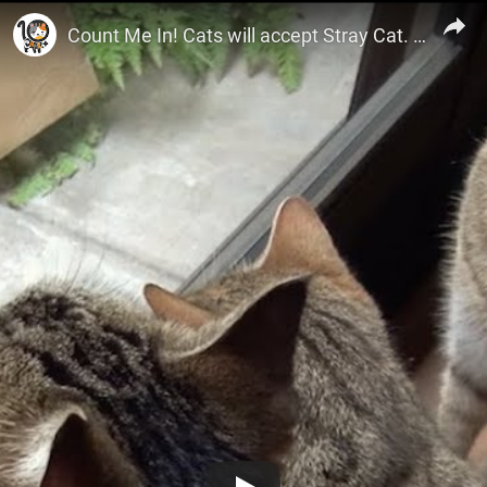
10 Cats.ᐩ
Count Me In! Cats will accept Stray Cat. 仲間に入れて! 野良猫を受け入れる猫たち